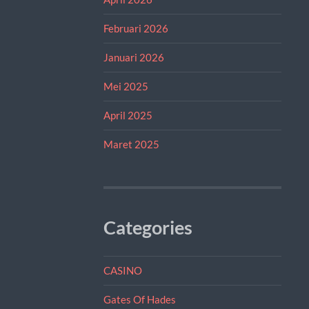
Februari 2026
Januari 2026
Mei 2025
April 2025
Maret 2025
Categories
CASINO
Gates Of Hades