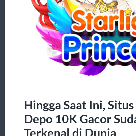
Hingga Saat Ini, Situs
Depo 10K Gacor Sud
Terkenal di Dunia