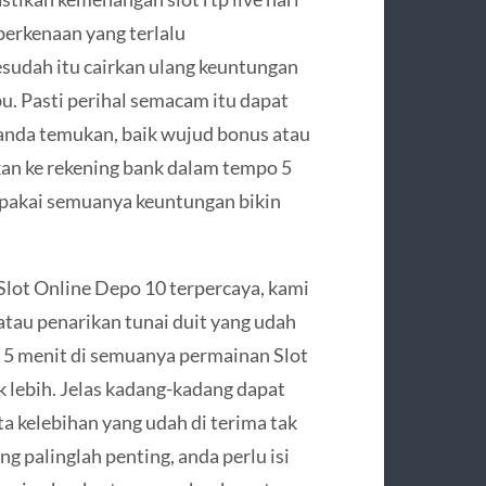
 berkenaan yang terlalu
sudah itu cairkan ulang keuntungan
bu. Pasti perihal semacam itu dapat
anda temukan, baik wujud bonus atau
kan ke rekening bank dalam tempo 5
t pakai semuanya keuntungan bikin
lot Online Depo 10 terpercaya, kami
atau penarikan tunai duit yang udah
5 menit di semuanya permainan Slot
ak lebih. Jelas kadang-kadang dapat
a kelebihan yang udah di terima tak
g palinglah penting, anda perlu isi