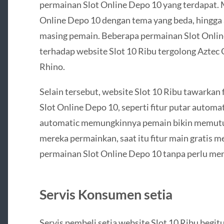
permainan Slot Online Depo 10 yang terdapat. 
Online Depo 10 dengan tema yang beda, hingga 
masing pemain. Beberapa permainan Slot Onlin
terhadap website Slot 10 Ribu tergolong Aztec 
Rhino.
Selain tersebut, website Slot 10 Ribu tawarkan 
Slot Online Depo 10, seperti fitur putar automati
automatic memungkinnya pemain bikin memutus
mereka permainkan, saat itu fitur main gratis
permainan Slot Online Depo 10 tanpa perlu me
Servis Konsumen setia
Servis pembeli setia website Slot 10 Ribu begi