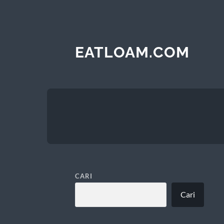
EATLOAM.COM
CARI
Cari