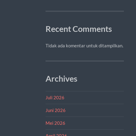
Recent Comments
Tidak ada komentar untuk ditampilkan.
Archives
Juli 2026
Juni 2026
Mei 2026
April 2026