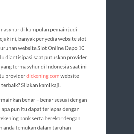
ermasyhur di kumpulan pemain judi
jak ini, banyak penyedia website slot
eluruhan website Slot Online Depo 10
lu diantisipasi saat putuskan provider
 yang termasyhur di Indonesia saat ini
tu provider
dickening.com
website
terbaik? Silakan kami kaji.
rmainkan benar – benar sesuai dengan
 apa pun itu dapat terlepas dengan
ekening bank serta berekor dengan
ah anda temukan dalam taruhan