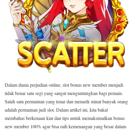
Dalam dunia perjudian online, slot bonus new member menjadi
tidak benar satu segi yang sangat menguntungkan bagi pemain.
Salah satu permainan yang tenar dan menarik minat banyak orang
adalah permainan judi slot. Dalam artikel ini, kita bakal
membahas berkenaan kiat dan tips untuk memaksimalkan bonus
new member 100% agar bisa raih kemenangan yang besar dalam