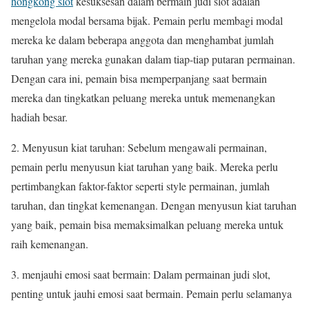
hongkong slot
kesuksesan dalam bermain judi slot adalah
mengelola modal bersama bijak. Pemain perlu membagi modal
mereka ke dalam beberapa anggota dan menghambat jumlah
taruhan yang mereka gunakan dalam tiap-tiap putaran permainan.
Dengan cara ini, pemain bisa memperpanjang saat bermain
mereka dan tingkatkan peluang mereka untuk memenangkan
hadiah besar.
2. Menyusun kiat taruhan: Sebelum mengawali permainan,
pemain perlu menyusun kiat taruhan yang baik. Mereka perlu
pertimbangkan faktor-faktor seperti style permainan, jumlah
taruhan, dan tingkat kemenangan. Dengan menyusun kiat taruhan
yang baik, pemain bisa memaksimalkan peluang mereka untuk
raih kemenangan.
3. menjauhi emosi saat bermain: Dalam permainan judi slot,
penting untuk jauhi emosi saat bermain. Pemain perlu selamanya