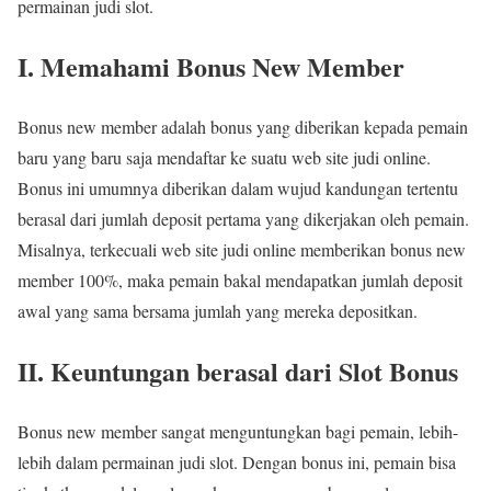
permainan judi slot.
I. Memahami Bonus New Member
Bonus new member adalah bonus yang diberikan kepada pemain
baru yang baru saja mendaftar ke suatu web site judi online.
Bonus ini umumnya diberikan dalam wujud kandungan tertentu
berasal dari jumlah deposit pertama yang dikerjakan oleh pemain.
Misalnya, terkecuali web site judi online memberikan bonus new
member 100%, maka pemain bakal mendapatkan jumlah deposit
awal yang sama bersama jumlah yang mereka depositkan.
II. Keuntungan berasal dari Slot Bonus
Bonus new member sangat menguntungkan bagi pemain, lebih-
lebih dalam permainan judi slot. Dengan bonus ini, pemain bisa