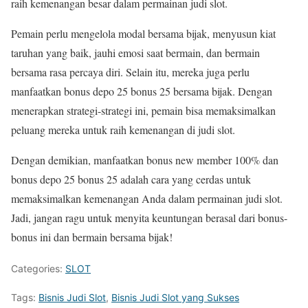
raih kemenangan besar dalam permainan judi slot.
Pemain perlu mengelola modal bersama bijak, menyusun kiat
taruhan yang baik, jauhi emosi saat bermain, dan bermain
bersama rasa percaya diri. Selain itu, mereka juga perlu
manfaatkan bonus depo 25 bonus 25 bersama bijak. Dengan
menerapkan strategi-strategi ini, pemain bisa memaksimalkan
peluang mereka untuk raih kemenangan di judi slot.
Dengan demikian, manfaatkan bonus new member 100% dan
bonus depo 25 bonus 25 adalah cara yang cerdas untuk
memaksimalkan kemenangan Anda dalam permainan judi slot.
Jadi, jangan ragu untuk menyita keuntungan berasal dari bonus-
bonus ini dan bermain bersama bijak!
Categories:
SLOT
Tags:
Bisnis Judi Slot
,
Bisnis Judi Slot yang Sukses