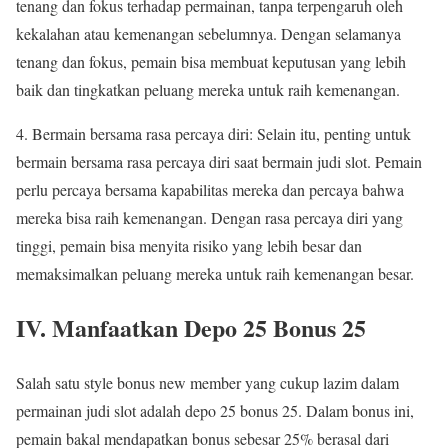
tenang dan fokus terhadap permainan, tanpa terpengaruh oleh
kekalahan atau kemenangan sebelumnya. Dengan selamanya
tenang dan fokus, pemain bisa membuat keputusan yang lebih
baik dan tingkatkan peluang mereka untuk raih kemenangan.
4. Bermain bersama rasa percaya diri: Selain itu, penting untuk
bermain bersama rasa percaya diri saat bermain judi slot. Pemain
perlu percaya bersama kapabilitas mereka dan percaya bahwa
mereka bisa raih kemenangan. Dengan rasa percaya diri yang
tinggi, pemain bisa menyita risiko yang lebih besar dan
memaksimalkan peluang mereka untuk raih kemenangan besar.
IV. Manfaatkan Depo 25 Bonus 25
Salah satu style bonus new member yang cukup lazim dalam
permainan judi slot adalah depo 25 bonus 25. Dalam bonus ini,
pemain bakal mendapatkan bonus sebesar 25% berasal dari