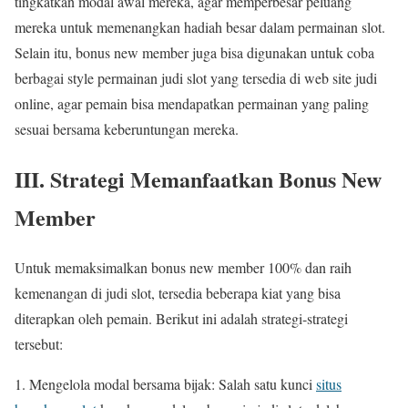
tingkatkan modal awal mereka, agar memperbesar peluang
mereka untuk memenangkan hadiah besar dalam permainan slot.
Selain itu, bonus new member juga bisa digunakan untuk coba
berbagai style permainan judi slot yang tersedia di web site judi
online, agar pemain bisa mendapatkan permainan yang paling
sesuai bersama keberuntungan mereka.
III. Strategi Memanfaatkan Bonus New
Member
Untuk memaksimalkan bonus new member 100% dan raih
kemenangan di judi slot, tersedia beberapa kiat yang bisa
diterapkan oleh pemain. Berikut ini adalah strategi-strategi
tersebut:
1. Mengelola modal bersama bijak: Salah satu kunci
situs