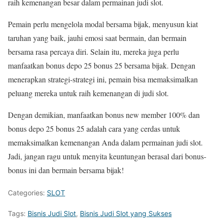
raih kemenangan besar dalam permainan judi slot.
Pemain perlu mengelola modal bersama bijak, menyusun kiat
taruhan yang baik, jauhi emosi saat bermain, dan bermain
bersama rasa percaya diri. Selain itu, mereka juga perlu
manfaatkan bonus depo 25 bonus 25 bersama bijak. Dengan
menerapkan strategi-strategi ini, pemain bisa memaksimalkan
peluang mereka untuk raih kemenangan di judi slot.
Dengan demikian, manfaatkan bonus new member 100% dan
bonus depo 25 bonus 25 adalah cara yang cerdas untuk
memaksimalkan kemenangan Anda dalam permainan judi slot.
Jadi, jangan ragu untuk menyita keuntungan berasal dari bonus-
bonus ini dan bermain bersama bijak!
Categories:
SLOT
Tags:
Bisnis Judi Slot
,
Bisnis Judi Slot yang Sukses