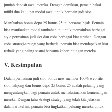
jumlah deposit awal mereka. Dengan demikian, pemain bakal
miliki dua kali lipat modal awal untuk bermain judi slot.
Manfaatkan bonus depo 25 bonus 25 ini bersama bijak. Pemain
bisa manfaatkan modal tambahan ini untuk memainkan berbagai
style permainan judi slot dan coba berbagai kiat taruhan. Dengan
coba strategi-strategi yang berbeda, pemain bisa mendapatkan kiat
terbaik yang paling sesuai bersama keberuntungan mereka.
V. Kesimpulan
Dalam permainan judi slot, bonus new member 100% web site
slot mahjong dan bonus depo 25 bonus 25 adalah peluang yang
menguntungkan bagi pemain untuk memaksimalkan kemenangan
mereka. Dengan tahu strategi-strategi yang telah kita jelaskan
dalam artikel ini, pemain bisa tingkatkan peluang mereka untuk