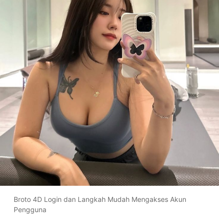
Broto 4D Login dan Langkah Mudah Mengakses Akun
Pengguna