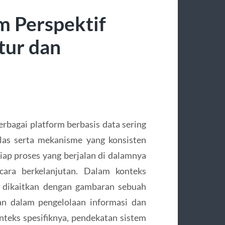
m Perspektif
tur dan
rbagai platform berbasis data sering
elas serta mekanisme yang konsisten
tiap proses yang berjalan di dalamnya
ecara berkelanjutan. Dalam konteks
 dikaitkan dengan gambaran sebuah
n dalam pengelolaan informasi dan
onteks spesifiknya, pendekatan sistem