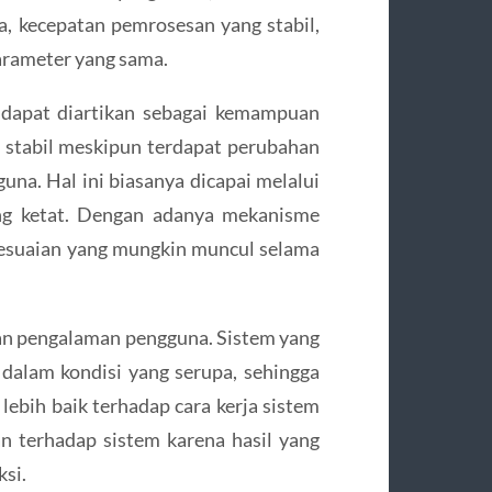
 kecepatan pemrosesan yang stabil,
parameter yang sama.
i dapat diartikan sebagai kemampuan
 stabil meskipun terdapat perubahan
una. Hal ini biasanya dicapai melalui
ang ketat. Dengan adanya mekanisme
sesuaian yang mungkin muncul selama
ngan pengalaman pengguna. Sistem yang
dalam kondisi yang serupa, sehingga
ih baik terhadap cara kerja sistem
an terhadap sistem karena hasil yang
ksi.