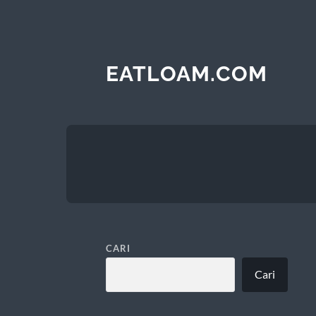
EATLOAM.COM
CARI
Cari