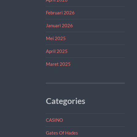
Februari 2026
Januari 2026
Mei 2025
April 2025
Maret 2025
Categories
CASINO
Gates Of Hades