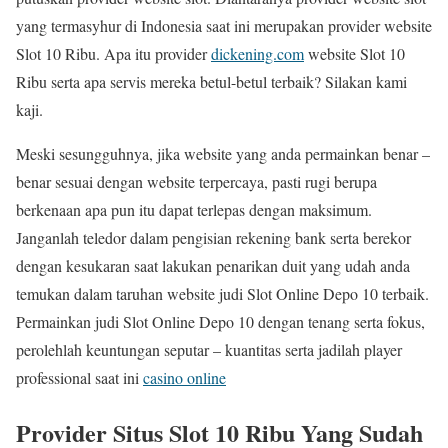
yang termasyhur di Indonesia saat ini merupakan provider website
Slot 10 Ribu. Apa itu provider
dickening.com
website Slot 10
Ribu serta apa servis mereka betul-betul terbaik? Silakan kami
kaji.
Meski sesungguhnya, jika website yang anda permainkan benar –
benar sesuai dengan website terpercaya, pasti rugi berupa
berkenaan apa pun itu dapat terlepas dengan maksimum.
Janganlah teledor dalam pengisian rekening bank serta berekor
dengan kesukaran saat lakukan penarikan duit yang udah anda
temukan dalam taruhan website judi Slot Online Depo 10 terbaik.
Permainkan judi Slot Online Depo 10 dengan tenang serta fokus,
perolehlah keuntungan seputar – kuantitas serta jadilah player
professional saat ini
casino online
Provider Situs Slot 10 Ribu Yang Sudah