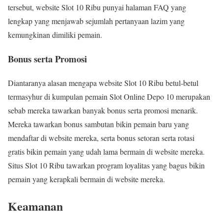
tersebut, website Slot 10 Ribu punyai halaman FAQ yang
lengkap yang menjawab sejumlah pertanyaan lazim yang
kemungkinan dimiliki pemain.
Bonus serta Promosi
Diantaranya alasan mengapa website Slot 10 Ribu betul-betul
termasyhur di kumpulan pemain Slot Online Depo 10 merupakan
sebab mereka tawarkan banyak bonus serta promosi menarik.
Mereka tawarkan bonus sambutan bikin pemain baru yang
mendaftar di website mereka, serta bonus setoran serta rotasi
gratis bikin pemain yang udah lama bermain di website mereka.
Situs Slot 10 Ribu tawarkan program loyalitas yang bagus bikin
pemain yang kerapkali bermain di website mereka.
Keamanan