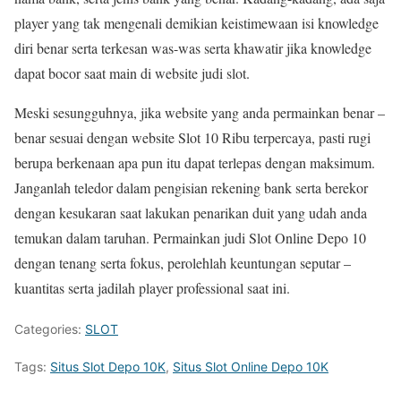
player yang tak mengenali demikian keistimewaan isi knowledge
diri benar serta terkesan was-was serta khawatir jika knowledge
dapat bocor saat main di website judi slot.
Meski sesungguhnya, jika website yang anda permainkan benar –
benar sesuai dengan website Slot 10 Ribu terpercaya, pasti rugi
berupa berkenaan apa pun itu dapat terlepas dengan maksimum.
Janganlah teledor dalam pengisian rekening bank serta berekor
dengan kesukaran saat lakukan penarikan duit yang udah anda
temukan dalam taruhan. Permainkan judi Slot Online Depo 10
dengan tenang serta fokus, perolehlah keuntungan seputar –
kuantitas serta jadilah player professional saat ini.
Categories:
SLOT
Tags:
Situs Slot Depo 10K
,
Situs Slot Online Depo 10K