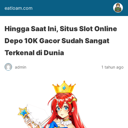
eatloam.com
Hingga Saat Ini, Situs Slot Online
Depo 10K Gacor Sudah Sangat
Terkenal di Dunia
admin
1 tahun ago