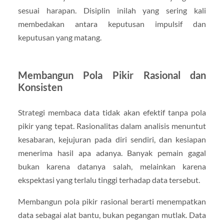
sesuai harapan. Disiplin inilah yang sering kali
membedakan antara keputusan impulsif dan
keputusan yang matang.
Membangun Pola Pikir Rasional dan
Konsisten
Strategi membaca data tidak akan efektif tanpa pola
pikir yang tepat. Rasionalitas dalam analisis menuntut
kesabaran, kejujuran pada diri sendiri, dan kesiapan
menerima hasil apa adanya. Banyak pemain gagal
bukan karena datanya salah, melainkan karena
ekspektasi yang terlalu tinggi terhadap data tersebut.
Membangun pola pikir rasional berarti menempatkan
data sebagai alat bantu, bukan pegangan mutlak. Data