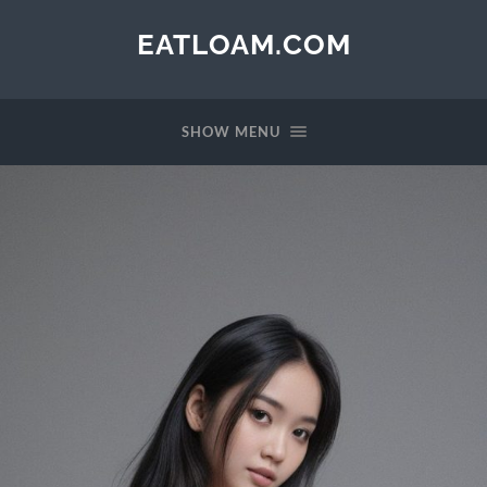
EATLOAM.COM
SHOW MENU