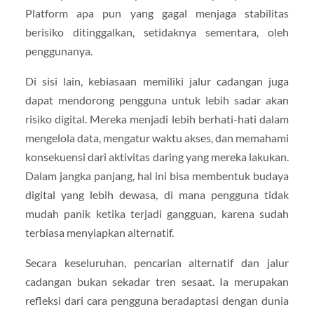
Platform apa pun yang gagal menjaga stabilitas
berisiko ditinggalkan, setidaknya sementara, oleh
penggunanya.
Di sisi lain, kebiasaan memiliki jalur cadangan juga
dapat mendorong pengguna untuk lebih sadar akan
risiko digital. Mereka menjadi lebih berhati-hati dalam
mengelola data, mengatur waktu akses, dan memahami
konsekuensi dari aktivitas daring yang mereka lakukan.
Dalam jangka panjang, hal ini bisa membentuk budaya
digital yang lebih dewasa, di mana pengguna tidak
mudah panik ketika terjadi gangguan, karena sudah
terbiasa menyiapkan alternatif.
Secara keseluruhan, pencarian alternatif dan jalur
cadangan bukan sekadar tren sesaat. Ia merupakan
refleksi dari cara pengguna beradaptasi dengan dunia