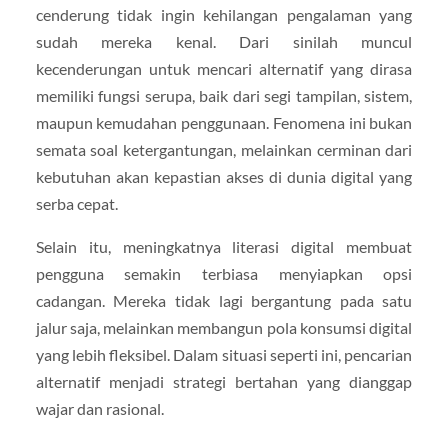
cenderung tidak ingin kehilangan pengalaman yang
sudah mereka kenal. Dari sinilah muncul
kecenderungan untuk mencari alternatif yang dirasa
memiliki fungsi serupa, baik dari segi tampilan, sistem,
maupun kemudahan penggunaan. Fenomena ini bukan
semata soal ketergantungan, melainkan cerminan dari
kebutuhan akan kepastian akses di dunia digital yang
serba cepat.
Selain itu, meningkatnya literasi digital membuat
pengguna semakin terbiasa menyiapkan opsi
cadangan. Mereka tidak lagi bergantung pada satu
jalur saja, melainkan membangun pola konsumsi digital
yang lebih fleksibel. Dalam situasi seperti ini, pencarian
alternatif menjadi strategi bertahan yang dianggap
wajar dan rasional.