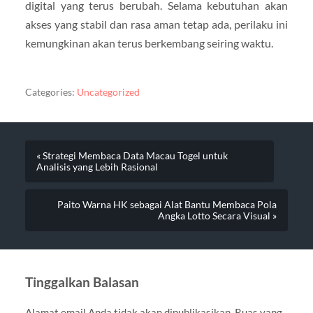
digital yang terus berubah. Selama kebutuhan akan
akses yang stabil dan rasa aman tetap ada, perilaku ini
kemungkinan akan terus berkembang seiring waktu.
Categories:
Uncategorized
« Strategi Membaca Data Macau Togel untuk
Analisis yang Lebih Rasional
Paito Warna HK sebagai Alat Bantu Membaca Pola
Angka Lotto Secara Visual »
Tinggalkan Balasan
Alamat email Anda tidak akan dipublikasikan.
Ruas yang