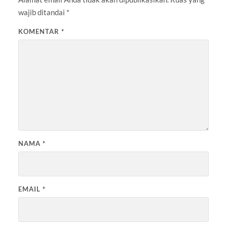
wajib ditandai
*
KOMENTAR
*
NAMA
*
EMAIL
*