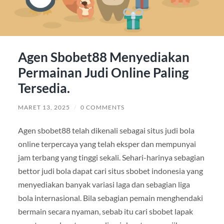
Agen Sbobet88 Menyediakan
Permainan Judi Online Paling
Tersedia.
MARET 13, 2025
/
0 COMMENTS
Agen sbobet88 telah dikenali sebagai situs judi bola
online terpercaya yang telah eksper dan mempunyai
jam terbang yang tinggi sekali. Sehari-harinya sebagian
bettor judi bola dapat cari situs sbobet indonesia yang
menyediakan banyak variasi laga dan sebagian liga
bola internasional. Bila sebagian pemain menghendaki
bermain secara nyaman, sebab itu cari sbobet lapak