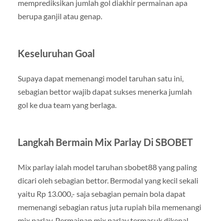
memprediksikan jumlah gol diakhir permainan apa
berupa ganjil atau genap.
Keseluruhan Goal
Supaya dapat memenangi model taruhan satu ini,
sebagian bettor wajib dapat sukses menerka jumlah
gol ke dua team yang berlaga.
Langkah Bermain Mix Parlay Di SBOBET
Mix parlay ialah model taruhan sbobet88 yang paling
dicari oleh sebagian bettor. Bermodal yang kecil sekali
yaitu Rp 13.000,- saja sebagian pemain bola dapat
memenangi sebagian ratus juta rupiah bila memenangi
mix parlay. Permainan mix parlay termasuk dikenal