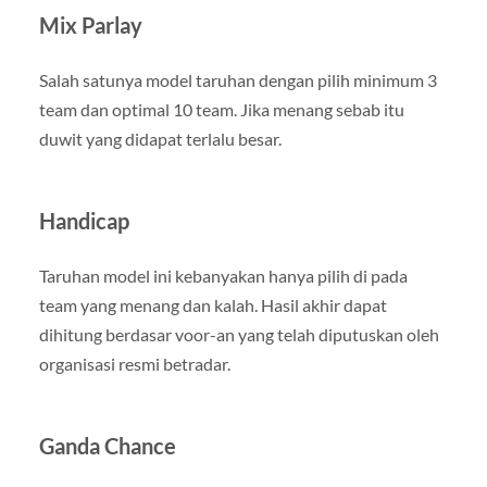
Mix Parlay
Salah satunya model taruhan dengan pilih minimum 3
team dan optimal 10 team. Jika menang sebab itu
duwit yang didapat terlalu besar.
Handicap
Taruhan model ini kebanyakan hanya pilih di pada
team yang menang dan kalah. Hasil akhir dapat
dihitung berdasar voor-an yang telah diputuskan oleh
organisasi resmi betradar.
Ganda Chance